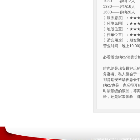
1080——容纳12人
1380——容纳16人
1680——容纳20人
〖服务态度〗：★★★
〖环境氛围〗：★★★
〖地段位置〗：★★★
〖停车位置〗：★★★
〖适合用途〗：朋友聚
营业时间：晚上19:00
必看维也纳ktv消费价
维也纳是瑞安最好玩的
务宴请、私人聚会于一
都是瑞安荤场夜总会
纳ktv也是一家玩得
时最顶级的液晶，等离
验，还是家常体验，都
瑞安荤场KTV
瑞安KTV荤
|
|