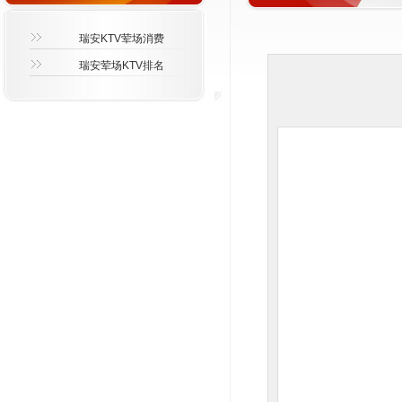
瑞安KTV荤场消费
瑞安荤场KTV排名