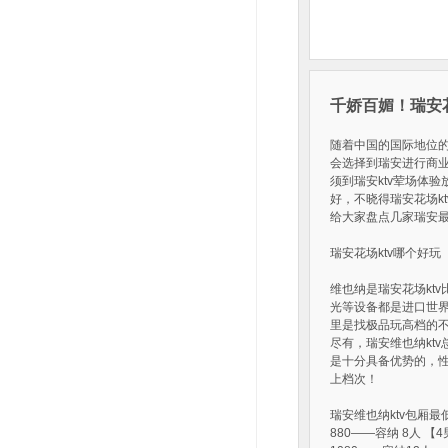
千娇百媚！瑞安花
随着中国的国际地位
会选择到瑞安进行商
须到瑞安ktv荤场体
好，不晓得瑞安花场kt
给大家盘点几家瑞安最
瑞安花场ktv哪个好玩
维也纳是瑞安花场kt
光等设备都是进口世界
里是找极品玩高档的
尽有，瑞安维也纳kt
是十分具备优势的，性
上档次！
瑞安维也纳ktv包厢最
880——容纳 8人 【