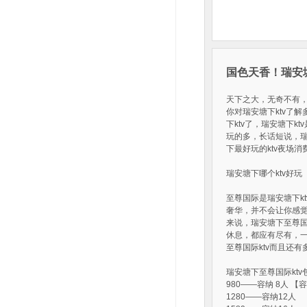
国色天香！瑞安塘
天下之大，无奇不有
你对瑞安塘下ktv了
下ktv了，瑞安塘下
玩的多，长话短说，瑞安
下最好玩的ktv夜场
瑞安塘下哪个ktv好玩
至尊国际是瑞安塘下k
奢华，并不会让你感
来说，瑞安塘下至尊国
休息，都应有尽有，一
至尊国际ktv而且还
瑞安塘下至尊国际kt
980——容纳 8人 【
1280——容纳12人