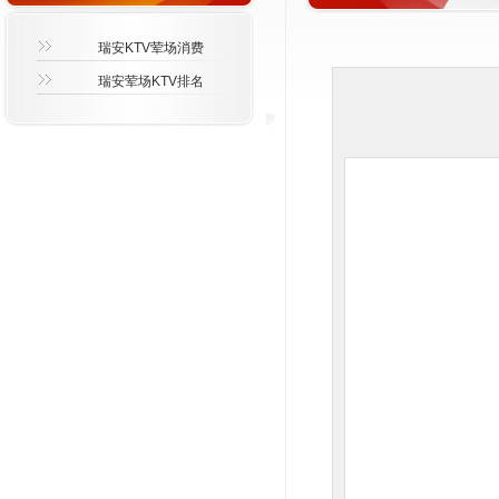
瑞安KTV荤场消费
瑞安荤场KTV排名