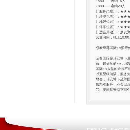
1580——容纳16人
1880——容纳20人
〖服务态度〗：★★★
〖环境氛围〗：★★★
〖地段位置〗：★★★
〖停车位置〗：★★★
〖适合用途〗：朋友聚
营业时间：晚上19:00
必看至尊国际ktv消
至尊国际是瑞安塘下最
放，最好玩的ktv，
国际ktv大堂的金属不
以五星级装潢，服务为
总会，瑞安塘下至尊国
供精准服务，不会出
兴。要问瑞安塘下哪个
瑞安荤场KTV
瑞安KTV荤
|
|